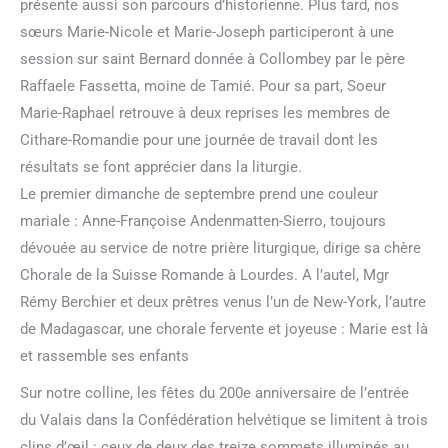
présente aussi son parcours d’historienne. Plus tard, nos
sœurs Marie-Nicole et Marie-Joseph participeront à une
session sur saint Bernard donnée à Collombey par le père
Raffaele Fassetta, moine de Tamié. Pour sa part, Soeur
Marie-Raphael retrouve à deux reprises les membres de
Cithare-Romandie pour une journée de travail dont les
résultats se font apprécier dans la liturgie.
Le premier dimanche de septembre prend une couleur
mariale : Anne-Françoise Andenmatten-Sierro, toujours
dévouée au service de notre prière liturgique, dirige sa chère
Chorale de la Suisse Romande à Lourdes. A l’autel, Mgr
Rémy Berchier et deux prêtres venus l’un de New-York, l’autre
de Madagascar, une chorale fervente et joyeuse : Marie est là
et rassemble ses enfants
Sur notre colline, les fêtes du 200e anniversaire de l’entrée
du Valais dans la Confédération helvétique se limitent à trois
clins d’œil : ceux de deux des treize sommets illuminés au