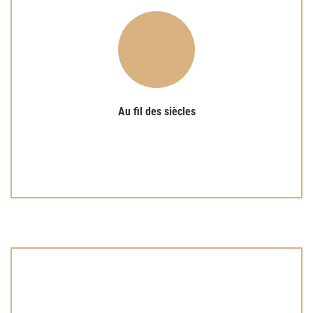
Lire plus
de Géronde semble vouloir associer ce lieu ...
entretenu à Géronde la flamme de la foi. Le nom même
Au fil des siècles, des générations de croyants ont
Au fil des siècles
Au fil des siècles