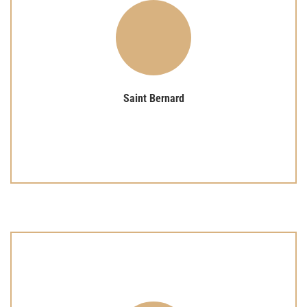
Lire plus
comportant le maximum d’intériorisation.
approche du texte très engagée, en prise sur la vie et
Lire saint Bernard avec Louyse de Ballon nous initie à une
Saint Bernard
Saint Bernard
Lire plus