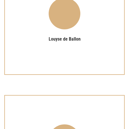
vérité.
qui, au XVIIe siècle, ont résolu de vivre leur vocation en
Louyse de Ballon est l’une des moniales courageuses
Louyse de Ballon
Louyse de Ballon