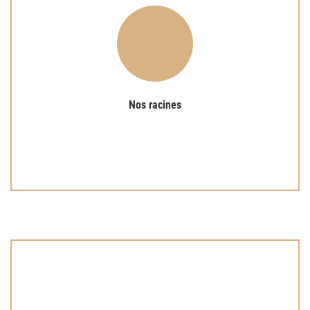
Lire plus
tradition cistercienne.
Fondée en 1935, notre communauté s'enracine dans la
Nos racines
Nos racines