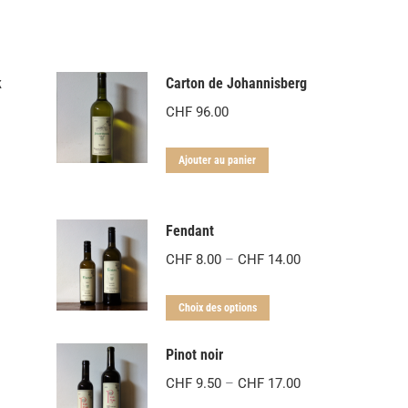
k
Carton de Johannisberg
CHF
96.00
Ajouter au panier
Fendant
Plage
CHF
8.00
–
CHF
14.00
de
Ce
prix
Choix des options
produit
:
Pinot noir
a
CHF 8.00
plusieurs
à
Plage
CHF
9.50
–
CHF
17.00
variations.
CHF 14.00
de