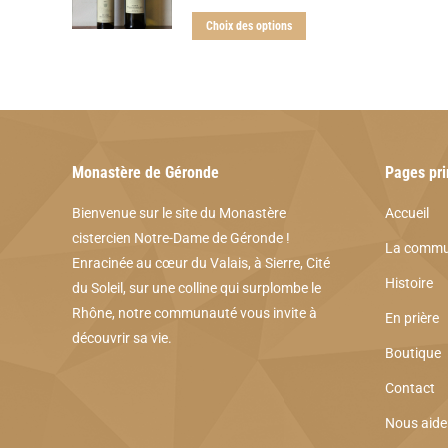
sur
Ce
prix
Choix des options
la
produit
:
page
a
CHF 10.50
du
plusieurs
à
produit
variations.
CHF 19.00
Les
Monastère de Géronde
Pages pri
options
peuvent
Bienvenue sur le site du Monastère
Accueil
cistercien Notre-Dame de Géronde !
être
La commu
Enracinée au cœur du Valais, à Sierre, Cité
choisies
Histoire
du Soleil, sur une colline qui surplombe le
sur
Rhône, notre communauté vous invite à
En prière
la
découvrir sa vie.
page
Boutique
du
Contact
produit
Nous aide