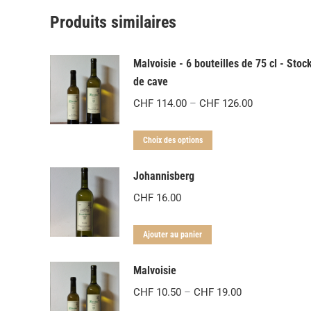
Produits similaires
Malvoisie - 6 bouteilles de 75 cl - Stoc
de cave
Plage
CHF
114.00
–
CHF
126.00
de
Ce
prix
Choix des options
produit
:
Johannisberg
a
CHF 114.00
plusieurs
à
CHF
16.00
variations.
CHF 126.00
Les
Ajouter au panier
options
Malvoisie
peuvent
être
Plage
CHF
10.50
–
CHF
19.00
choisies
de