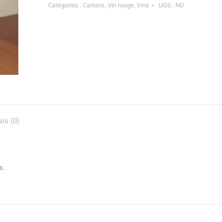
Catégories :
Cartons
,
Vin rouge
,
Vins
UGS :
ND
de
Pinot
noir
vis (0)
s.